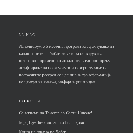
Почетна
Кои се чекорит
ЗА НАС
Новости
#БиблиоБум е 6 месечна програма за зајакнување на
капацитетите на библиотеките за остварување
Контакт
позитивни промени во локалните заедници преку
дизајнирање на нови услуги и искористување на
постоечките ресурси со цел нивна трансформација
во центри на знаење, информации и идеи.
Почетна
Кои се чекорит
НОВОСТИ
Новости
Се тегнеме на Твистер во Свети Николе!
Контакт
Борд Гејм Библиотека во Валандово
Книга на платно во Дебар