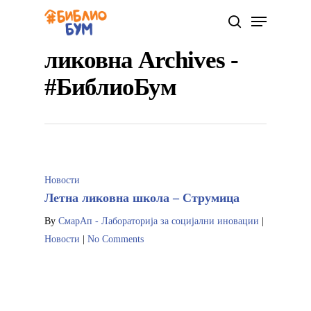
ликовна Archives -
#БиблиоБум
Hit enter to search or ESC to close
Новости
Летна ликовна школа – Струмица
By
СмарАп - Лабораторија за социјални иновации
|
Новости
|
No Comments