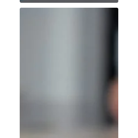
Почетна
Кои се чекорит
Новости
Контакт
Почетна