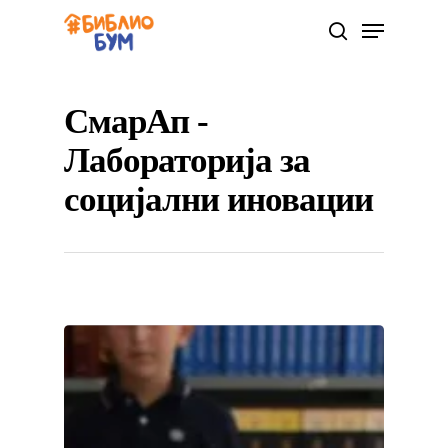
СмарАп -
Hit enter to search or ESC to close
Лабораторија за
социјални иновации