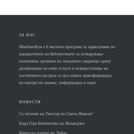
Почетна
Кои се чекорит
ЗА НАС
Новости
#БиблиоБум е 6 месечна програма за зајакнување на
капацитетите на библиотеките за остварување
Контакт
позитивни промени во локалните заедници преку
дизајнирање на нови услуги и искористување на
постоечките ресурси со цел нивна трансформација
во центри на знаење, информации и идеи.
Почетна
Кои се чекорит
НОВОСТИ
Новости
Се тегнеме на Твистер во Свети Николе!
Контакт
Борд Гејм Библиотека во Валандово
Книга на платно во Дебар