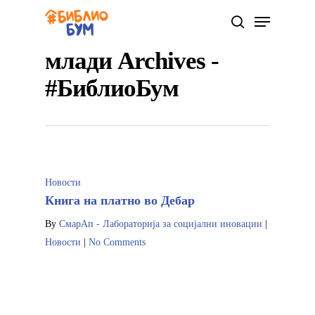
млади Archives -
#БиблиоБум
Hit enter to search or ESC to close
Новости
Книга на платно во Дебар
By
СмарАп - Лабораторија за социјални иновации
|
Новости
|
No Comments