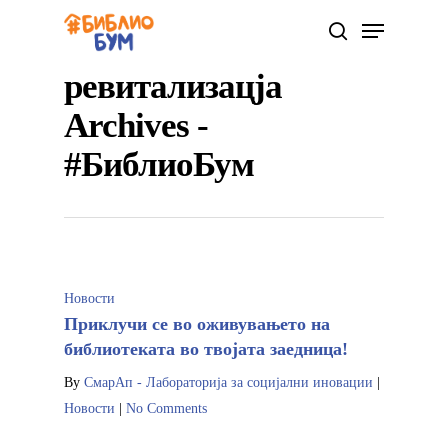
ревитализацја
Archives -
Hit enter to search or ESC to close
#БиблиоБум
Новости
Приклучи се во оживувањето на
библиотеката во твојата заедница!
By
СмарАп - Лабораторија за социјални иновации
|
Новости
|
No Comments