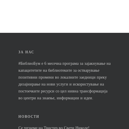
Почетна
Кои се чекорит
ЗА НАС
Новости
#БиблиоБум е 6 месечна програма за зајакнување на
Контакт
капацитетите на библиотеките за остварување
позитивни промени во локалните заедници преку
дизајнирање на нови услуги и искористување на
Почетна
постоечките ресурси со цел нивна трансформација
во центри на знаење, информации и идеи.
Кои се чекорит
Новости
НОВОСТИ
Се тегнеме на Твистер во Свети Николе!