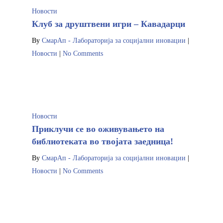
Новости
Клуб за друштвени игри – Кавадарци
By
СмарАп - Лабораторија за социјални иновации
|
Новости
|
No Comments
Новости
Приклучи се во оживувањето на
библиотеката во твојата заедница!
Почетна
By
СмарАп - Лабораторија за социјални иновации
|
Кои се чекорит
Новости
|
No Comments
Новости
Контакт