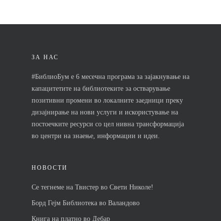
Почетна
Кои се чекорит
ЗА НАС
Новости
#БиблиоБум е 6 месечна програма за зајакнување на
капацитетите на библиотеките за остварување
Контакт
позитивни промени во локалните заедници преку
дизајнирање на нови услуги и искористување на
постоечките ресурси со цел нивна трансформација
во центри на знаење, информации и идеи.
НОВОСТИ
Се тегнеме на Твистер во Свети Николе!
Борд Гејм Библиотека во Валандово
Книга на платно во Дебар