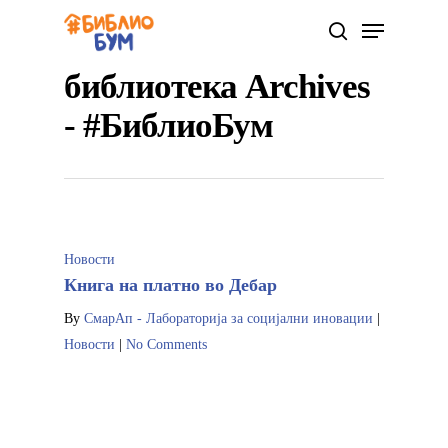
библиотека Archives
- #БиблиоБум
Hit enter to search or ESC to close
Новости
Книга на платно во Дебар
By
СмарАп - Лабораторија за социјални иновации
|
Новости
|
No Comments