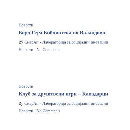
Новости
Борд Гејм Библиотека во Валандово
By
СмарАп - Лабораторија за социјални иновации
|
Новости
|
No Comments
Новости
Почетна
Клуб за друштвени игри – Кавадарци
Кои се чекорит
By
СмарАп - Лабораторија за социјални иновации
|
Новости
|
No Comments
Новости