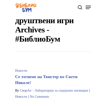
друштвени игри
Archives -
Hit enter to search or ESC to close
#БиблиоБум
Новости
Се тегнеме на Твистер во Свети
Николе!
By
СмарАп - Лабораторија за социјални иновации
|
Новости
|
No Comments