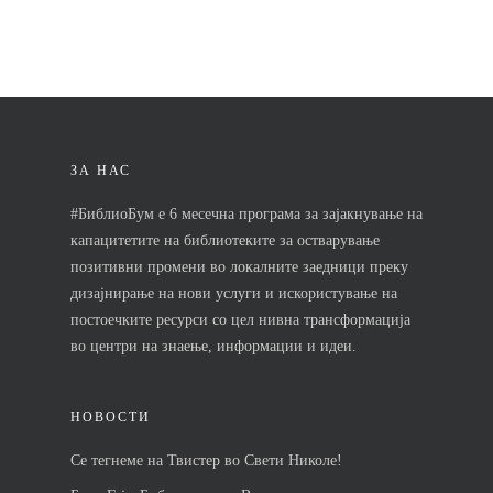
Контакт
Почетна
Кои се чекорит
ЗА НАС
Новости
#БиблиоБум е 6 месечна програма за зајакнување на
Контакт
капацитетите на библиотеките за остварување
позитивни промени во локалните заедници преку
дизајнирање на нови услуги и искористување на
постоечките ресурси со цел нивна трансформација
во центри на знаење, информации и идеи.
НОВОСТИ
Се тегнеме на Твистер во Свети Николе!