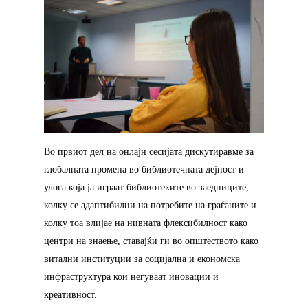
Во првиот дел на онлајн сесијата дискутиравме за
глобалната промена во библиотечната дејност и
улога која ја играат библиотеките во заедниците,
колку се адаптибилни на потребите на граѓаните и
колку тоа влијае на нивната флексибилност како
центри на знаење, ставајќи ги во општеството како
витални институции за социјална и економска
инфраструктура кои негуваат иновации и
креативност.