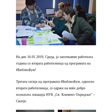
На ден 16.01.2019, Среда, ја започнавме работната
година со втората работилница од програмата на
#БиблиоБум!
Третата сесија од програмата #БиблиоБум, односно
втората работилница, се одржи на веќе добро
познатата локација НУБ „Св. Климент Охридски“ –
Скопје.