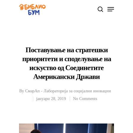
Hit enter to search or ESC to close
Поставување на стратешки
приоритети и споделување на
искуство од Соединетите
Американски Држави
By
СмарАп - Лабораторија за социјални иновации
јануари 28, 2019
No Comments