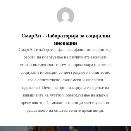
СмарАп - Лабораторија за социјални
иновации
СмартАп е лабораторија за социјални иновации која
работи на поврзување на различните засегнати
страни во еден еко-систем кој промовира и развива
социјални иновации со цел градење на општество
кое е општествено, економски и еколошки
одржливо. Целта на организацијата е градење на
капацитите на луѓето и обезбедување на алатки
преку кои тие ќе можат активно да учествуваат во
решавањето на општествените предизвици.