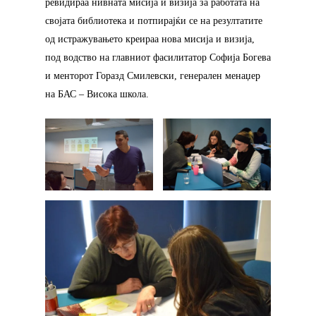
ревидираа нивната мисија и визија за работата на
својата библиотека и потпирајќи се на резултатите
од истражувањето креираа нова мисија и визија,
под водство на главниот фасилитатор Софија Богева
и менторот Горазд Смилевски, генерален менаџер
на БАС – Висока школа.