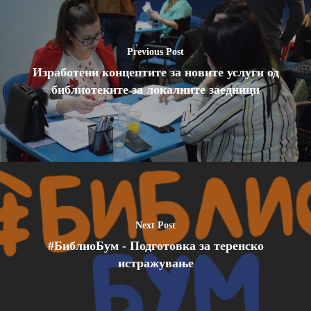
Previous Post
Изработени концептите за новите услуги од
библиотеките за локалните заедници
Next Post
#БиблиоБум - Подготовка за теренско
истражување