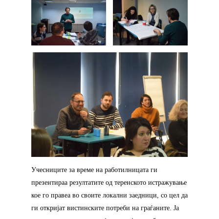
Учесниците за време на работилницата ги
презентираа резултатите од теренското истражување
кое го правеа во своите локални заедници, со цел да
ги откријат вистинските потреби на граѓаните. Ја