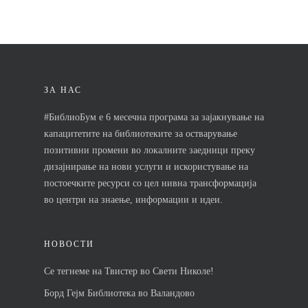
ЗА НАС
#БиблиоБум е 6 месечна програма за зајакнување на
капацитетите на библиотеките за остварување
позитивни промени во локалните заедници преку
дизајнирање на нови услуги и искористување на
постоечките ресурси со цел нивна трансформација
во центри на знаење, информации и идеи.
НОВОСТИ
Се тегнеме на Твистер во Свети Николе!
Борд Гејм Библиотека во Валандово