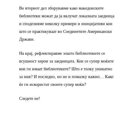
Во вториот дел зборувавме како македонските
библиотеки можат да ја вклучат локалната заедница
Почетна
и споделивме неколку примери и иницијативи кои
што се практикуваат во Соединетите Американски
Кои се чекорит
Држави.
Новости
На крај, рефлектиравме зошто библиотеките се
всушност херои за заедницата. Кои се супер моќите
Контакт
кои ги имаат библиотеките? Што е толку уникатно
за нив? И последно, но не и помалку важно… Како
ќе ги искористат своите супер моќи?
Почетна
Кои се чекорит
Следете не!
Новости
Контакт